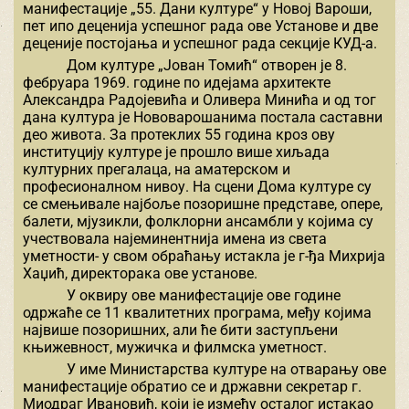
манифестације „55. Дани културе“ у Новој Вароши,
пет ипо деценија успешног рада ове Установе и две
деценије постојања и успешног рада секције КУД-а.
Дом културе „Јован Томић“ отворен је 8.
фебруара 1969. године по идејама архитекте
Александра Радојевића и Оливера Минића и од тог
дана култура је Нововарошанима постала саставни
део живота. За протеклих 55 година кроз ову
институцију културе је прошло више хиљада
културних прегалаца, на аматерском и
професионалном нивоу. На сцени Дома културе су
се смењивале најбоље позоришне представе, опере,
балети, мјузикли, фолклорни ансамбли у којима су
учествовала најеминентнија имена из света
уметности- у свом обраћању истакла је г-ђа Михрија
Хаџић, директорака ове установе.
У оквиру ове манифестације ове године
одржаће се 11 квалитетних програма, међу којима
највише позоришних, али ће бити заступљени
књижевност, мужичка и филмска уметност.
У име Министарства културе на отварању ове
манифестације обратио се и државни секретар г.
Миодраг Ивановић, који је између осталог истакао