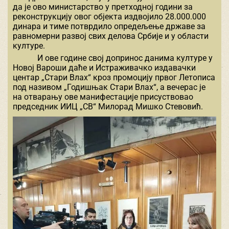
да је ово министарство у претходној години за
реконструкцију овог објекта издвојило 28.000.000
динара и тиме потврдило опредељење државе за
равномерни развој свих делова Србије и у области
културе.
И ове године свој допринос данима културе у
Новој Вароши даће и Истраживачко издавачки
центар „Стари Влах“ кроз промоцију првог Летописа
под називом „Годишњак Стари Влах“, а вечерас је
на отварању ове манифестације присуствовао
председник ИИЦ „СВ“ Милорад Мишко Стевовић.