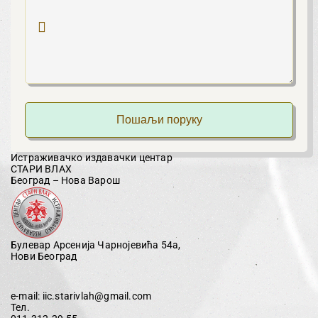
Пошаљи поруку
Истраживачко издавачки центар
СТАРИ ВЛАХ
Београд – Нова Варош
Булевар Арсенија Чарнојевића 54а,
Нови Београд
e-mail:
iic.starivlah@gmail.com
Тел.