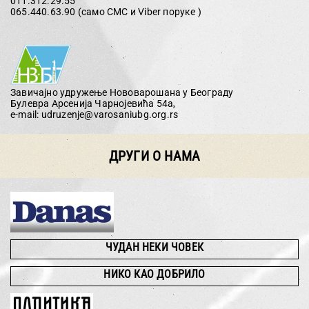
011.312.29.55
065.440.63.90 (само СМС и Viber поруке )
Завичајно удружење Нововарошана у Београду
Булевра Арсенија Чарнојевића 54а,
e-mail: udruzenje
@
varosaniubg.org.rs
ДРУГИ О НАМА
ЧУДАН НЕКИ ЧОВЕК
НИКО КАО ДОБРИЛО