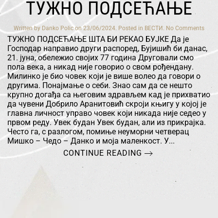
ТУЖНО ПОДСЕЋАЊЕ
on
Written by
Danko Polic
on
23/06/2024
. Posted in
ВЕСТИ
.
No Comments
ТУЖ
ТУЖНО ПОДСЕЋАЊЕ ШТА БИ РЕКАО БУЈКЕ Да је
ПОД
Господар направио други распоред, Бујишић би данас,
21. јуна, обележио својих 77 година Друговали смо
пола века, а никад није говорио о свом рођендану.
Милинко је био човек који је више волео да говори о
другима. Понајмање о себи. Знао сам да се нешто
крупно догађа са његовим здрављем кад је прихватио
да чувени Добрило Аранитовић скроји књигу у којој је
главна личност управо човек који никада није седео у
првом реду. Увек будан Увек будан, али из прикрајка.
Често га, с разлогом, помиње неуморни четверац
Мишко – Чедо – Данко и моја маленкост. У...
CONTINUE READING
©
2026
All rights reserved - Истраживачко издавачки
центар
СТАРИ ВЛАХ
Београд - Нова Варош